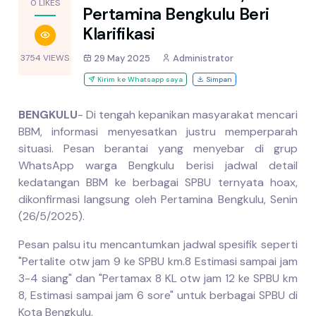
0 LIKES
Pertamina Bengkulu Beri
Klarifikasi
3754 VIEWS
29 May 2025
Administrator
Kirim ke Whatsapp saya
Simpan
BENGKULU
- Di tengah kepanikan masyarakat mencari
BBM, informasi menyesatkan justru memperparah
situasi. Pesan berantai yang menyebar di grup
WhatsApp warga Bengkulu berisi jadwal detail
kedatangan BBM ke berbagai SPBU ternyata hoax,
dikonfirmasi langsung oleh Pertamina Bengkulu, Senin
(26/5/2025).
Pesan palsu itu mencantumkan jadwal spesifik seperti
"Pertalite otw jam 9 ke SPBU km.8 Estimasi sampai jam
3-4 siang" dan "Pertamax 8 KL otw jam 12 ke SPBU km
8, Estimasi sampai jam 6 sore" untuk berbagai SPBU di
Kota Bengkulu.