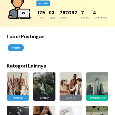
admin
204
61
876665
8
5
POSTS
LIKES
VIEWS
SAVED
COMMENTS
Label Postingan
#BBM
Kategori Lainnya
Prestasi
Biografi
Bisnis
Pembangunan