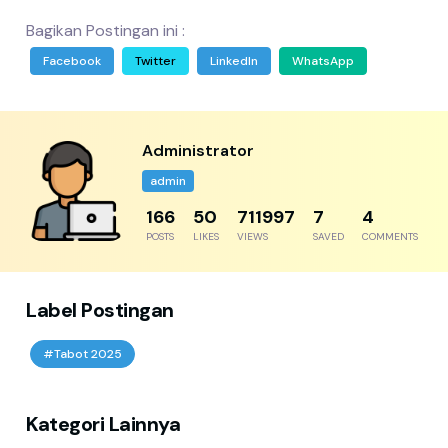
Bagikan Postingan ini :
Facebook
Twitter
LinkedIn
WhatsApp
Administrator
admin
204
61
876304
8
5
POSTS
LIKES
VIEWS
SAVED
COMMENTS
Label Postingan
#Tabot 2025
Kategori Lainnya