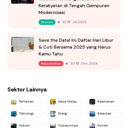
Kerakyatan di Tengah Gempuran
Modernisasi
22 Jul 2025
Ekonomi
Save the Date! Ini Daftar Hari Libur
& Cuti Bersama 2025 yang Harus
Kamu Tahu
30 Dec 2024
Pemerintahan
Sektor Lainnya
Pertanian
Gaya Hidup
Keamanan
Teknologi
Energi
Kelautan
Hukum
Transportasi
Konser