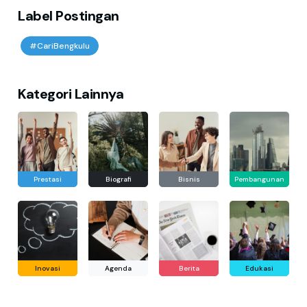
Label Postingan
#CariBengkulu
Kategori Lainnya
Prestasi
Biografi
Bisnis
Pembangunan
Inovasi
Agenda
Berita
Edukasi