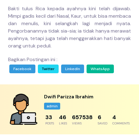
Bakti tulus Rica kepada ayahnya kini telah dijawab.
Mimpi gadis kecil dari Nasal, Kaur, untuk bisa membaca
dan menulis, kini selangkah lagi menjadi nyata.
Pengorbanannya tidak sia-sia; ia tidak hanya merawat
ayahnya, tetapi juga telah menggerakkan hati banyak
orang untuk peduli.
Bagikan Postingan ini :
Facebook
Twitter
LinkedIn
WhatsApp
Dwifi Parizza Ibrahim
admin
44
61
876717
8
5
POSTS
LIKES
VIEWS
SAVED
COMMENTS